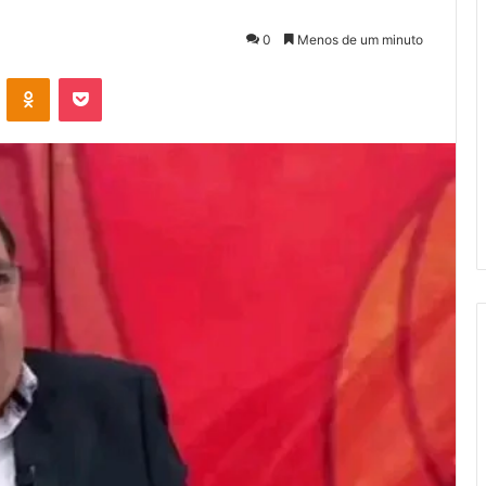
0
Menos de um minuto
VK
OK
Pocket