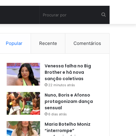
Procurar
por
Popular
Recente
Comentários
Venessa falha no Big
Brother e há nova
sanção coletivas
22 minutos atrás
Nuno, Boris e Afonso
protagonizam dança
sensual
6 dias atrás
Maria Botelho Moniz
“interrompe”