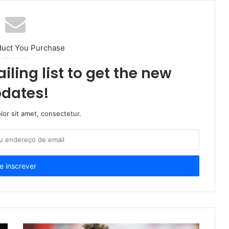
duct You Purchase
iling list to get the new
dates!
or sit amet, consectetur.