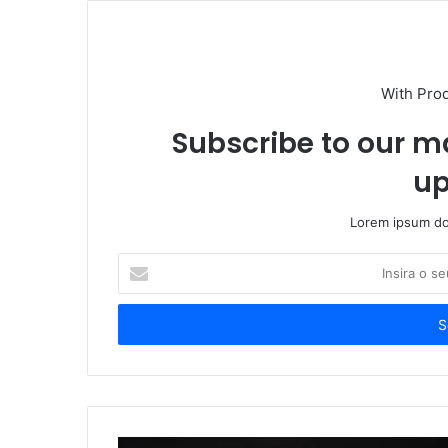
With Pro
Subscribe to our ma
up
Lorem ipsum dol
Insira
o
seu
endereço
de
email