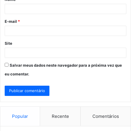
r
i
o
E-mail
*
*
Site
Salvar meus dados neste navegador para a próxima vez que
eu comentar.
Popular
Recente
Comentários