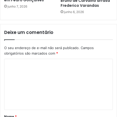
em Pedro Gonçalves
Bruno de Carvalho arrasa
Frederico Varandas
junho 7, 2026
junho 6, 2026
Deixe um comentário
O seu endereço de e-mail não será publicado.
Campos
obrigatórios são marcados com
*
C
o
m
e
n
t
á
Nome
*