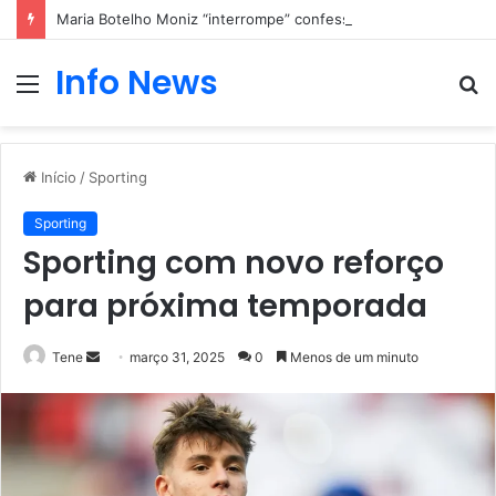
Maria Botelho Moniz “interrompe” confessionário
Info News
Menu
P
p
Início
/
Sporting
Sporting
Sporting com novo reforço
para próxima temporada
Mande
Tene
março 31, 2025
0
Menos de um minuto
um
e-
mail