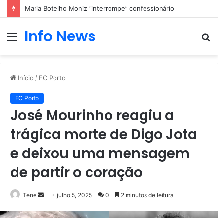
Maria Botelho Moniz “interrompe” confessionário
Info News
Menu
P
p
Início
/
FC Porto
FC Porto
José Mourinho reagiu a
trágica morte de Digo Jota
e deixou uma mensagem
de partir o coração
Mande
Tene
julho 5, 2025
0
2 minutos de leitura
um
e-