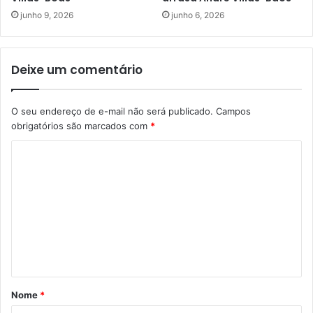
junho 9, 2026
junho 6, 2026
Deixe um comentário
O seu endereço de e-mail não será publicado.
Campos
obrigatórios são marcados com
*
C
o
m
e
n
t
á
Nome
*
r