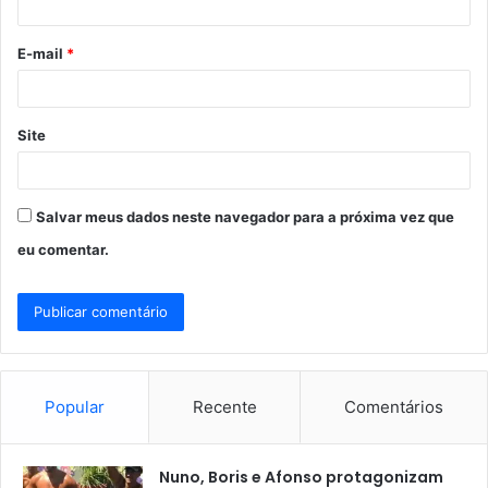
i
o
E-mail
*
*
Site
Salvar meus dados neste navegador para a próxima vez que
eu comentar.
Popular
Recente
Comentários
Nuno, Boris e Afonso protagonizam