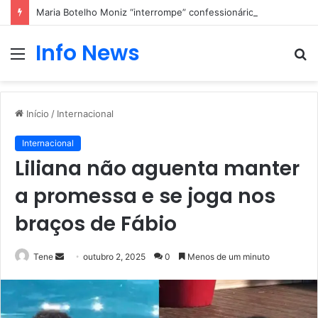
Maria Botelho Moniz “interrompe” confessionário
Info News
Menu
P
p
Início
/
Internacional
Internacional
Liliana não aguenta manter
a promessa e se joga nos
braços de Fábio
Mande
Tene
outubro 2, 2025
0
Menos de um minuto
um
e-
mail