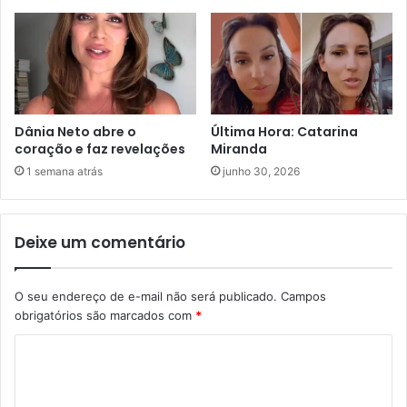
Dânia Neto abre o
Última Hora: Catarina
coração e faz revelações
Miranda
1 semana atrás
junho 30, 2026
Deixe um comentário
O seu endereço de e-mail não será publicado.
Campos
obrigatórios são marcados com
*
C
o
m