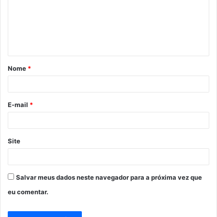
e
n
t
á
Nome
*
r
i
o
E-mail
*
*
Site
Salvar meus dados neste navegador para a próxima vez que
eu comentar.