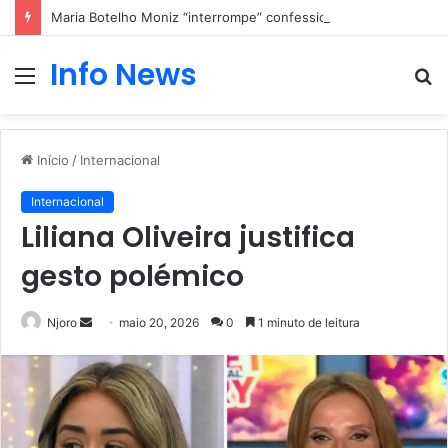
Maria Botelho Moniz “interrompe” confessionário
Info News
Menu
P
p
Início
/
Internacional
Internacional
Liliana Oliveira justifica
gesto polémico
Mande
Njoro
maio 20, 2026
0
1 minuto de leitura
um
e-
mail