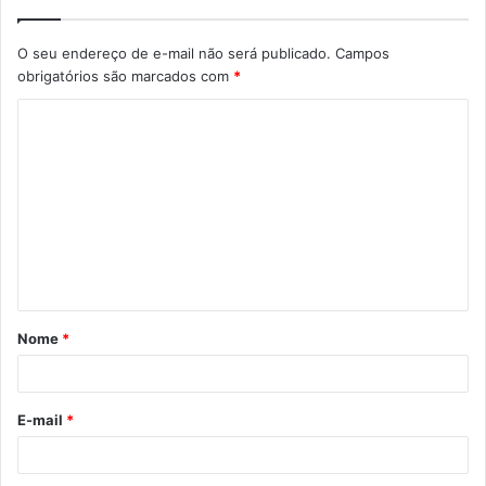
O seu endereço de e-mail não será publicado.
Campos
obrigatórios são marcados com
*
C
o
m
e
n
t
á
Nome
*
r
i
o
E-mail
*
*