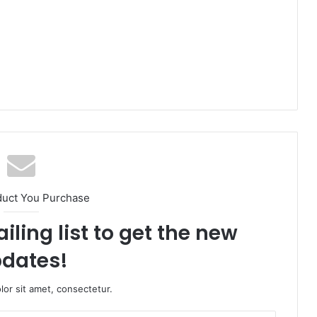
duct You Purchase
iling list to get the new
dates!
or sit amet, consectetur.