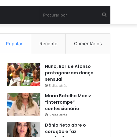
Procurar
por
Popular
Recente
Comentários
Nuno, Boris e Afonso
protagonizam dança
sensual
5 dias atrás
Maria Botelho Moniz
“interrompe”
confessionário
5 dias atrás
Dânia Neto abre o
coração e faz