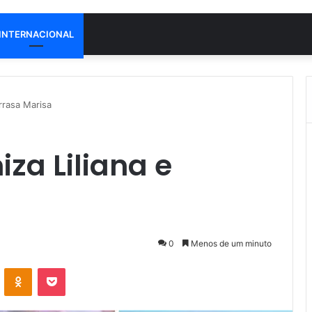
INTERNACIONAL
rrasa Marisa
za Liliana e
0
Menos de um minuto
VK
OK
Pocket