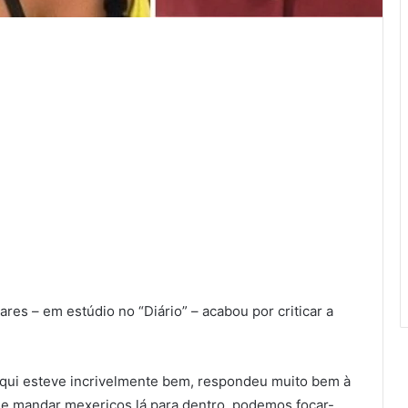
ares – em estúdio no “Diário” – acabou por criticar a
 aqui esteve incrivelmente bem, respondeu muito bem à
e mandar mexericos lá para dentro, podemos focar-