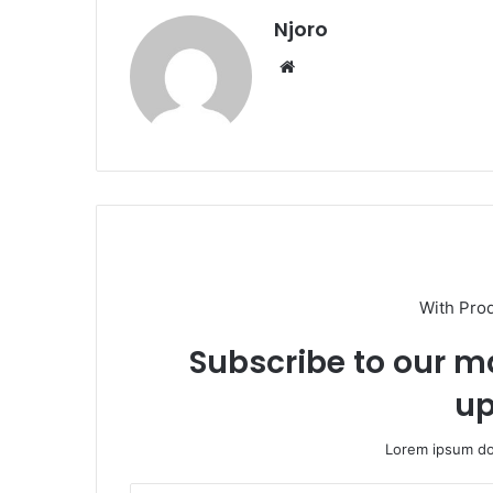
Njoro
Website
With Pro
Subscribe to our ma
up
Lorem ipsum dol