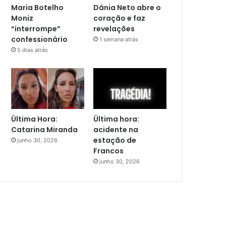
Maria Botelho
Dânia Neto abre o
Moniz
coração e faz
“interrompe”
revelações
confessionário
1 semana atrás
5 dias atrás
Última Hora:
Última hora:
Catarina Miranda
acidente na
estação de
junho 30, 2026
Francos
junho 30, 2026