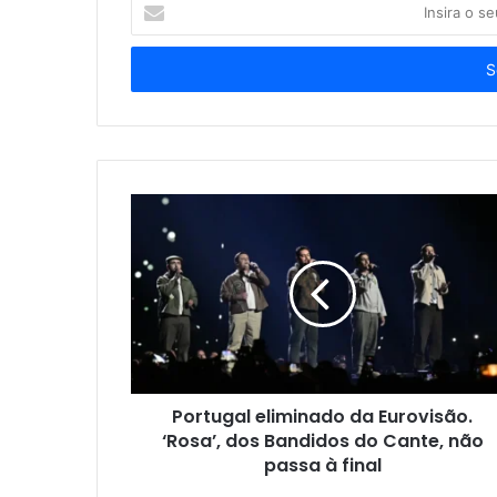
Insira
o
seu
endereço
de
email
Portugal eliminado da Eurovisão.
‘Rosa’, dos Bandidos do Cante, não
passa à final