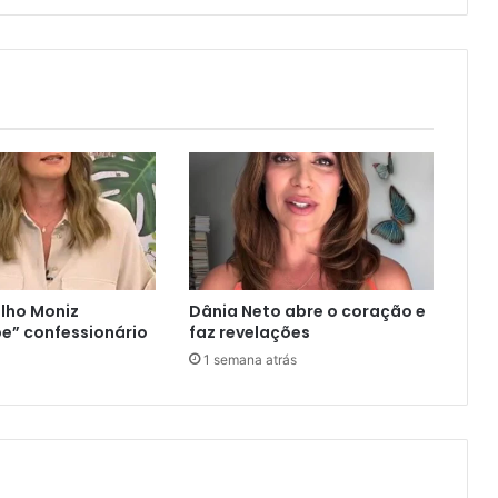
lho Moniz
Dânia Neto abre o coração e
e” confessionário
faz revelações
1 semana atrás