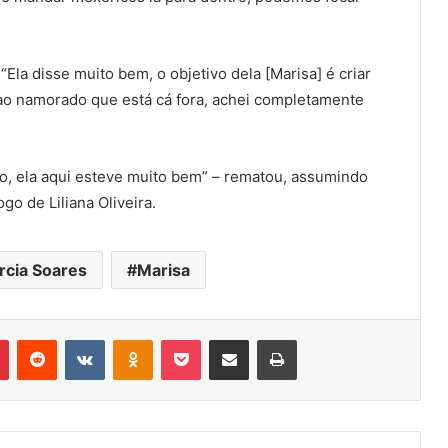
Ela disse muito bem, o objetivo dela [Marisa] é criar
ao namorado que está cá fora, achei completamente
sso, ela aqui esteve muito bem” – rematou, assumindo
go de Liliana Oliveira.
rcia Soares
Marisa
r
Pinterest
Reddit
VK
OK
Pocket
Compartilhar via e-mail
Imprimir