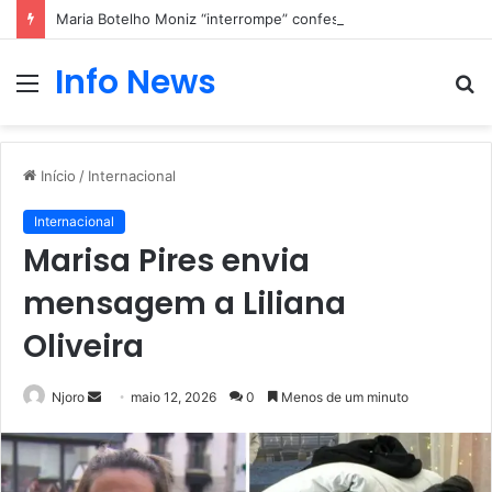
Maria Botelho Moniz “interrompe” confessionário
Info News
Menu
P
p
Início
/
Internacional
Internacional
Marisa Pires envia
mensagem a Liliana
Oliveira
Mande
Njoro
maio 12, 2026
0
Menos de um minuto
um
e-
mail