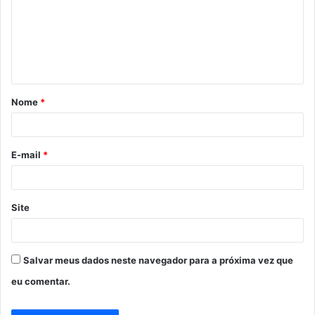
e
n
t
á
Nome
*
r
i
o
E-mail
*
*
Site
Salvar meus dados neste navegador para a próxima vez que
eu comentar.