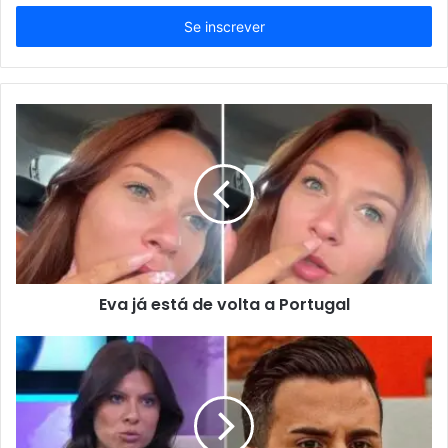
seu
endereço
de
email
Eva já está de volta a Portugal