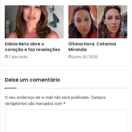
Dânia Neto abre o
Última Hora: Catarina
coração e faz revelações
Miranda
7 dias atrás
junho 30, 2026
Deixe um comentário
O seu endereço de e-mail não será publicado.
Campos
obrigatórios são marcados com
*
C
o
m