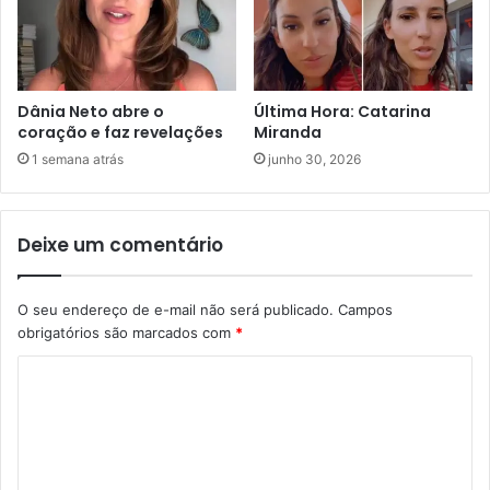
Dânia Neto abre o
Última Hora: Catarina
coração e faz revelações
Miranda
1 semana atrás
junho 30, 2026
Deixe um comentário
O seu endereço de e-mail não será publicado.
Campos
obrigatórios são marcados com
*
C
o
m
e