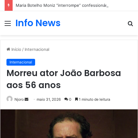
Maria Botelho Moniz “interrompe” confessionário
Info News
Menu
P
p
Início
/
Internacional
Internacional
Morreu ator João Barbosa
aos 56 anos
Mande
Njoro
maio 31, 2026
0
1 minuto de leitura
um
e-
mail