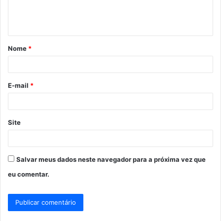
n
t
á
Nome
*
r
i
o
E-mail
*
*
Site
Salvar meus dados neste navegador para a próxima vez que
eu comentar.