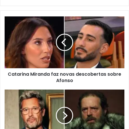
de
email
Catarina Miranda faz novas descobertas sobre
Afonso