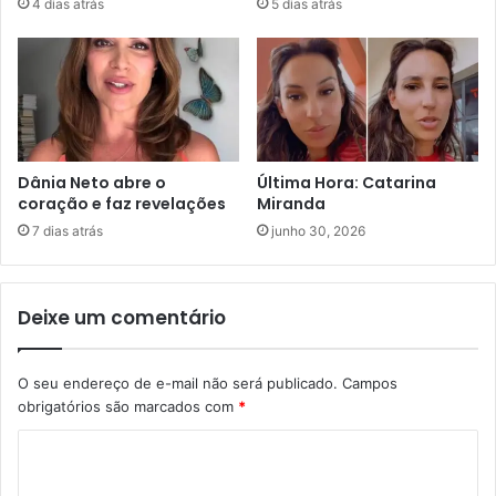
4 dias atrás
5 dias atrás
Dânia Neto abre o
Última Hora: Catarina
coração e faz revelações
Miranda
7 dias atrás
junho 30, 2026
Deixe um comentário
O seu endereço de e-mail não será publicado.
Campos
obrigatórios são marcados com
*
C
o