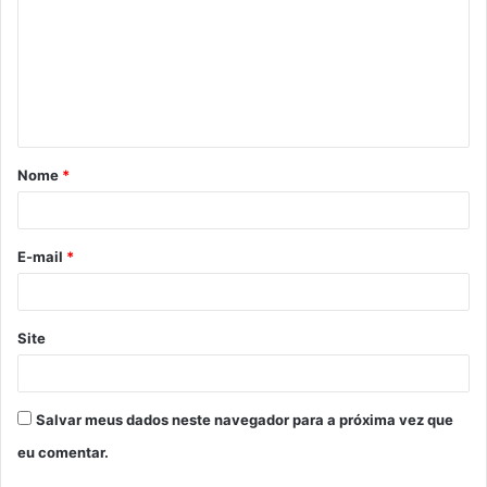
m
e
n
t
á
Nome
*
r
i
o
E-mail
*
*
Site
Salvar meus dados neste navegador para a próxima vez que
eu comentar.