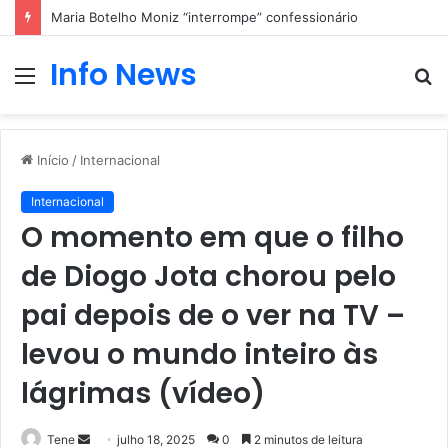
Maria Botelho Moniz “interrompe” confessionário
Info News
Menu
P
p
Início
/
Internacional
Internacional
O momento em que o filho
de Diogo Jota chorou pelo
pai depois de o ver na TV –
levou o mundo inteiro às
lágrimas (vídeo)
Mande
Tene
julho 18, 2025
0
2 minutos de leitura