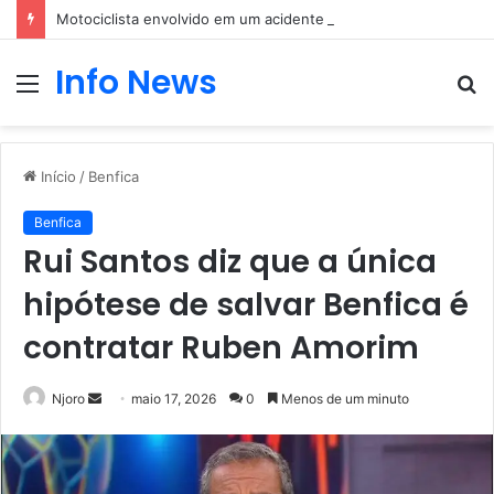
Motociclista envolvido em um acidente com um carro
Info News
Menu
P
p
Início
/
Benfica
Benfica
Rui Santos diz que a única
hipótese de salvar Benfica é
contratar Ruben Amorim
Mande
Njoro
maio 17, 2026
0
Menos de um minuto
um
e-
mail