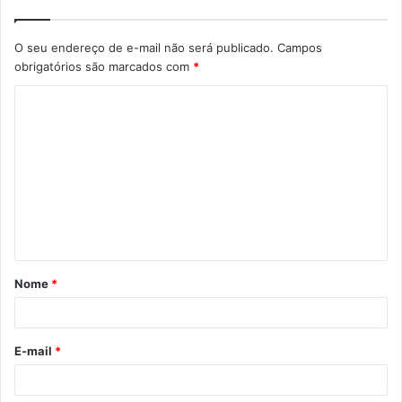
O seu endereço de e-mail não será publicado.
Campos
obrigatórios são marcados com
*
C
o
m
e
n
t
á
Nome
*
r
i
o
E-mail
*
*