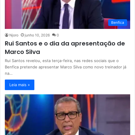
Benfica
Njoro
junho 10, 2026
0
Rui Santos e o dia da apresentação de
Marco Silva
Rui Santos revelou, esta terça-feira, nas redes sociais que o
Benfica pretende apresentar Marco Silva como novo treinador já
na…
Leia mais »