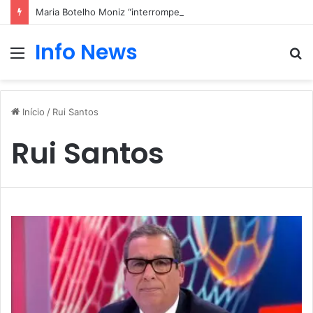
Maria Botelho Moniz “interrompe” confessionário
Info News
Menu
P
p
Início
/
Rui Santos
Rui Santos