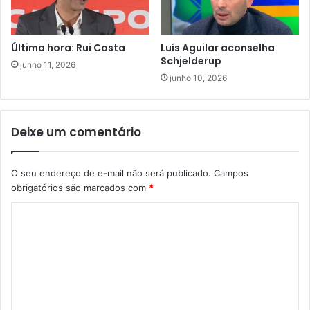
Última hora: Rui Costa
Luís Aguilar aconselha
Schjelderup
junho 11, 2026
junho 10, 2026
Deixe um comentário
O seu endereço de e-mail não será publicado.
Campos
obrigatórios são marcados com
*
C
o
m
e
n