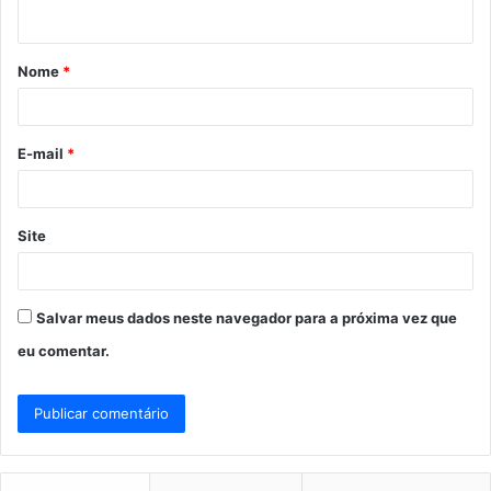
t
á
Nome
*
r
i
o
E-mail
*
*
Site
Salvar meus dados neste navegador para a próxima vez que
eu comentar.