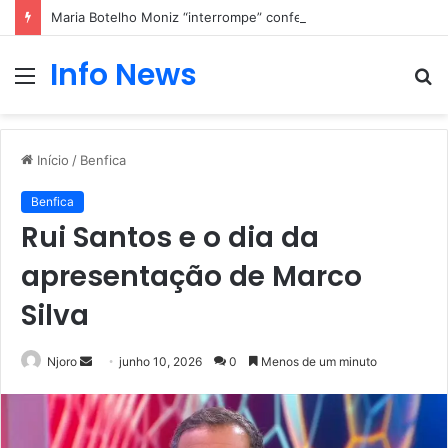
Maria Botelho Moniz “interrompe” confessionário
Info News
Menu
P
p
Início
/
Benfica
Benfica
Rui Santos e o dia da
apresentação de Marco
Silva
Mande
Njoro
junho 10, 2026
0
Menos de um minuto
um
e-
mail