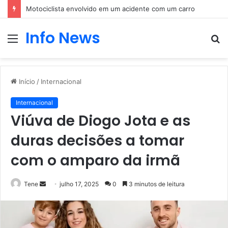
Motociclista envolvido em um acidente com um carro
Info News
Menu
P
p
Início
/
Internacional
Internacional
Viúva de Diogo Jota e as
duras decisões a tomar
com o amparo da irmã
Mande
Tene
julho 17, 2025
0
3 minutos de leitura
um
e-
mail