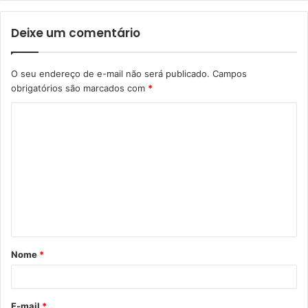
Deixe um comentário
O seu endereço de e-mail não será publicado.
Campos
obrigatórios são marcados com
*
C
o
m
e
n
t
á
Nome
*
r
i
o
E-mail
*