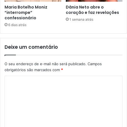
Maria Botelho Moniz
Dânia Neto abre o
“interrompe”
coração e faz revelações
confessionário
1 semana atrás
6 dias atrás
Deixe um comentário
O seu endereço de e-mail não será publicado.
Campos
obrigatórios são marcados com
*
C
o
m
e
n
t