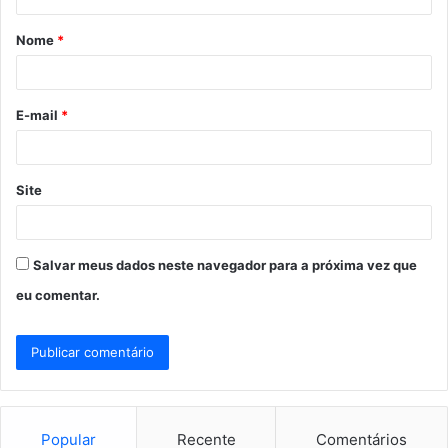
á
Nome
*
r
i
o
E-mail
*
*
Site
Salvar meus dados neste navegador para a próxima vez que
eu comentar.
Popular
Recente
Comentários