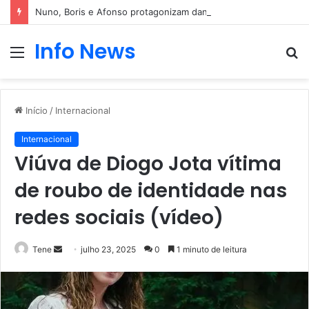
Nuno, Boris e Afonso protagonizam dança sensual
Info News
Menu
P
p
Início
/
Internacional
Internacional
Viúva de Diogo Jota vítima
de roubo de identidade nas
redes sociais (vídeo)
Mande
Tene
julho 23, 2025
0
1 minuto de leitura
um
e-
mail